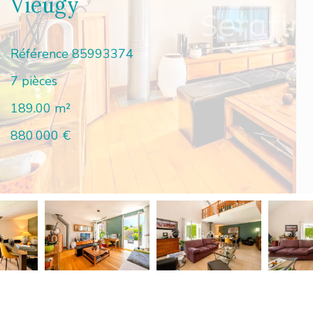
Vieugy
Référence
85993374
7 pièces
189.00
m²
880 000 €