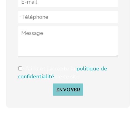
J’ai lu et j'accepte la
politique de
confidentialité
de ce site
ENVOYER