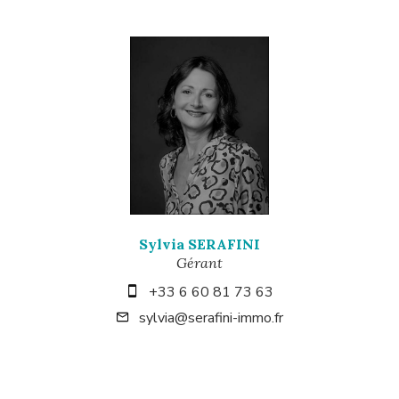
Sylvia SERAFINI
Gérant
+33 6 60 81 73 63
sylvia@serafini-immo.fr