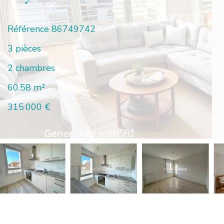
Référence
86749742
3 pièces
2 chambres
60.58
m²
315 000 €