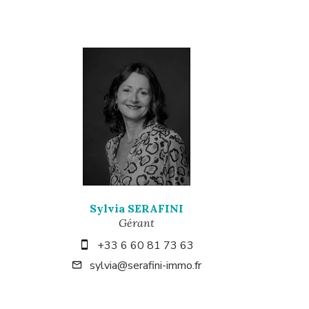
Sylvia SERAFINI
Gérant
+33 6 60 81 73 63
sylvia@serafini-immo.fr