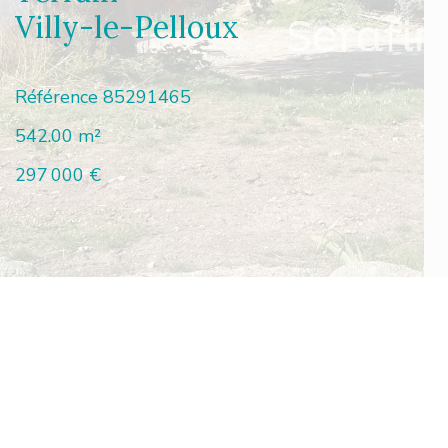
Villy-le-Pelloux
Référence
85291465
542.00
m²
297 000 €