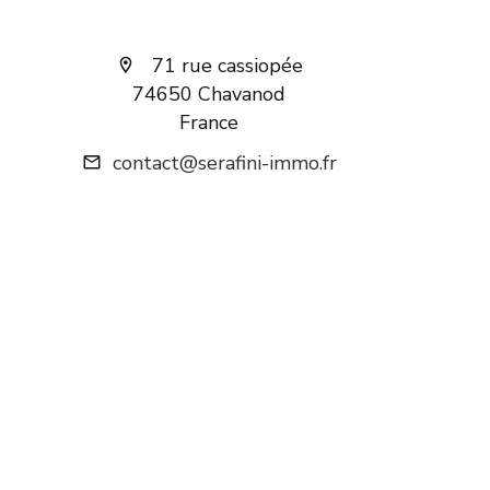
71 rue cassiopée
74650 Chavanod
France
contact@serafini-immo.fr