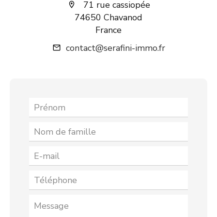
71 rue cassiopée
74650 Chavanod
France
contact@serafini-immo.fr